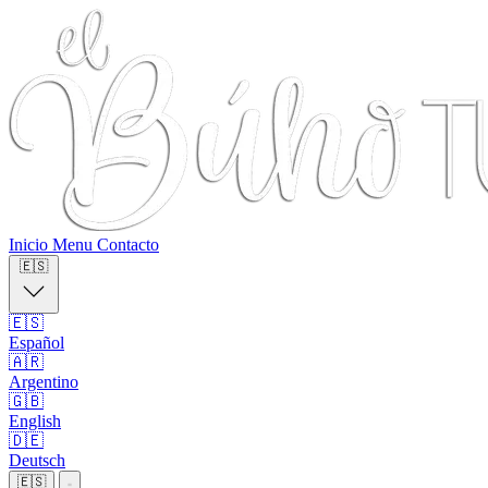
Inicio
Menu
Contacto
🇪🇸
🇪🇸
Español
🇦🇷
Argentino
🇬🇧
English
🇩🇪
Deutsch
🇪🇸