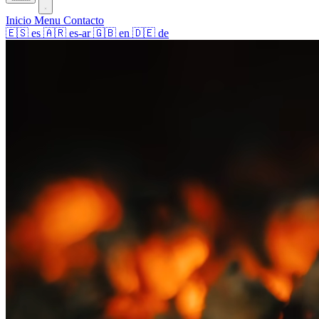
Inicio
Menu
Contacto
🇪🇸
es
🇦🇷
es-ar
🇬🇧
en
🇩🇪
de